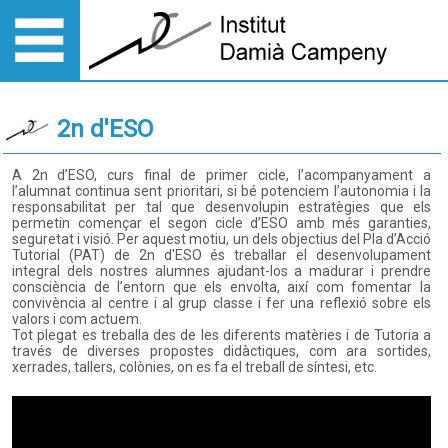
2n d'ESO
A 2n d’ESO, curs final de primer cicle, l’acompanyament a
l’alumnat continua sent prioritari, si bé potenciem l’autonomia i la
responsabilitat per tal que desenvolupin estratègies que els
permetin començar el segon cicle d’ESO amb més garanties,
seguretat i visió. Per aquest motiu, un dels objectius del Pla d’Acció
Tutorial (PAT) de 2n d'ESO és treballar el desenvolupament
integral dels nostres alumnes ajudant-los a madurar i prendre
consciència de l’entorn que els envolta, així com fomentar la
convivència al centre i al grup classe i fer una reflexió sobre els
valors i com actuem.
Tot plegat es treballa des de les diferents matèries i de Tutoria a
través de diverses propostes didàctiques, com ara sortides,
xerrades, tallers, colònies, on es fa el treball de síntesi, etc.