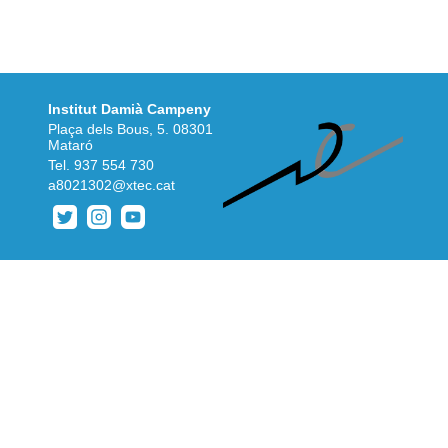
Institut Damià Campeny
Plaça dels Bous, 5. 08301
Mataró
Tel.
937 554 730
a8021302@xtec.cat