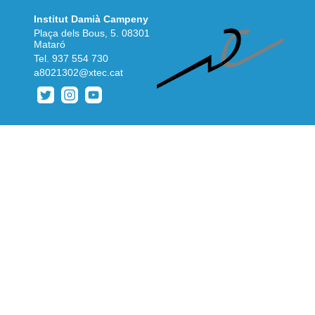
Institut Damià Campeny
Plaça dels Bous, 5. 08301
Mataró
Tel.
937 554 730
a8021302@xtec.cat